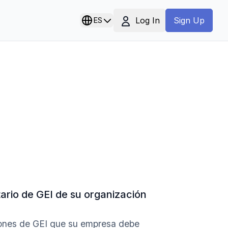
Log In
ES
Sign Up
tario de GEI de su organización
siones de GEI que su empresa debe