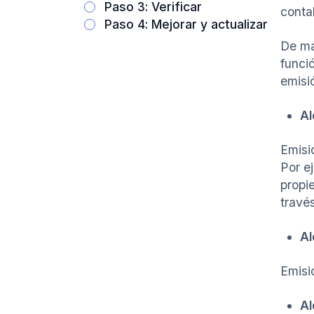
Paso 3: Verificar
contab
Paso 4: Mejorar y actualizar
De ma
funci
emisi
Al
Emisi
Por e
propi
travé
Al
Emisio
Al