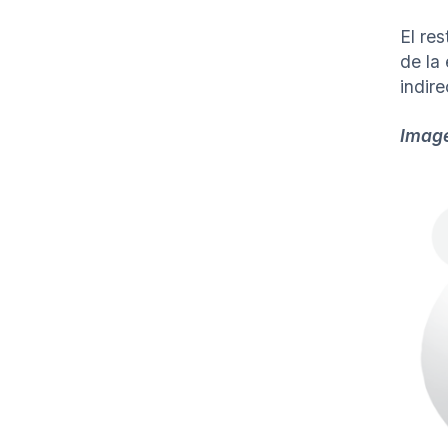
El re
de la
indir
Imag