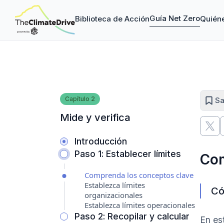
Guía Net Zero
Biblioteca de Acción
Quién
Capítulo
2
Sa
Mide y verifica
Introducción
Paso 1: Establecer límites
Com
Comprenda los conceptos clave
Establezca límites
Có
organizacionales
Establezca límites operacionales
Paso 2: Recopilar y calcular
En es