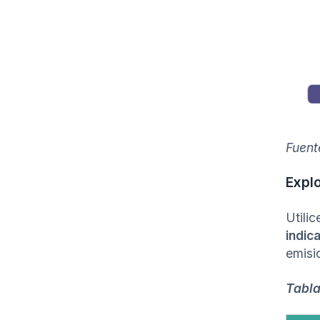
Fuent
Explo
Utilic
indic
emisi
Tabla