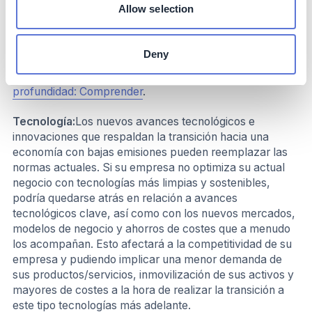
Allow selection
los emisores, es posible que se empiecen a tomar
medidas regulatorias contra las empresas que no son
capaces de frenar sus emisiones o gestionan de manera
Deny
inadecuada su estrategia climática, entre otras malas
prácticas de sostenibilidad
(6)
. Más información aquí:
En
profundidad: Comprender
.
Tecnología:
Los nuevos avances tecnológicos e
innovaciones que respaldan la transición hacia una
economía con bajas emisiones pueden reemplazar las
normas actuales. Si su empresa no optimiza su actual
negocio con tecnologías más limpias y sostenibles,
podría quedarse atrás en relación a avances
tecnológicos clave, así como con los nuevos mercados,
modelos de negocio y ahorros de costes que a menudo
los acompañan. Esto afectará a la competitividad de su
empresa y pudiendo implicar una menor demanda de
sus productos/servicios, inmovilización de sus activos y
mayores de costes a la hora de realizar la transición a
este tipo tecnologías más adelante.