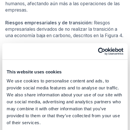
humanos, afectando aún más a las operaciones de las
empresas.
Riesgos empresariales y de transición:
Riesgos
empresariales derivados de no realizar la transición a
una economía baja en carbono, descritos en la Figura 4.
This website uses cookies
We use cookies to personalise content and ads, to
provide social media features and to analyse our traffic.
We also share information about your use of our site with
Figura 4:
Lista de riesgos empresariales y de transición.
our social media, advertising and analytics partners who
Fuente: TCFD
(4)
, análisis BCG.
may combine it with other information that you’ve
provided to them or that they’ve collected from your use
Los riesgos asociados a la transición hacia una
of their services.
economía con bajas emisiones de carbono provienen de