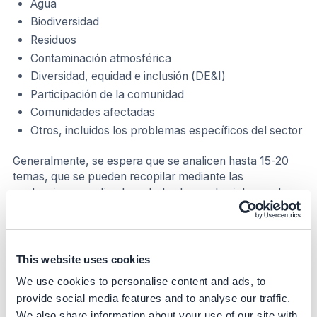
Agua
Biodiversidad
Residuos
Contaminación atmosférica
Diversidad, equidad e inclusión (DE&I)
Participación de la comunidad
Comunidades afectadas
Otros, incluidos los problemas específicos del sector
Generalmente, se espera que se analicen hasta 15-20
temas, que se pueden recopilar mediante las
evaluaciones realizadas a todas las partes interesadas
complementándolas con consulta a expertos e
investigaciones de mercado.
Recomendamos el uso de un enfoque de doble
This website uses cookies
materialidad. La doble materialidad se define como la
We use cookies to personalise content and ads, to
unión de la materialidad "de impacto" (impacto potencial
provide social media features and to analyse our traffic.
que su empresa puede tener dentro de una categoría de
We also share information about your use of our site with
sostenibilidad determinada) y la materialidad