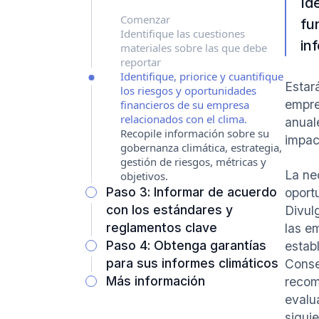
Id
Comenzar
fu
Identifique las cuestiones
in
materiales sobre las que debe
reportar
Identifique, priorice y cuantifique
Estar
los riesgos y oportunidades
empre
financieros de su empresa
relacionados con el clima.
anual
Recopile información sobre su
impac
gobernanza climática, estrategia,
gestión de riesgos, métricas y
La ne
objetivos.
Paso 3: Informar de acuerdo
oport
con los estándares y
Divul
reglamentos clave
las e
Paso 4: Obtenga garantías
estab
para sus informes climáticos
Conse
Más información
recom
evalu
siguie