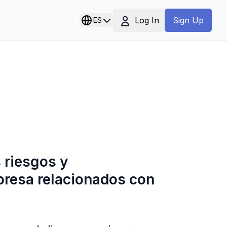
Log In
ES
Sign Up
s riesgos y
presa relacionados con