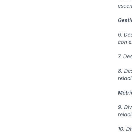
escen
Gesti
6. De
con el
7. De
8. De
relac
Métri
9. Di
relac
10. D