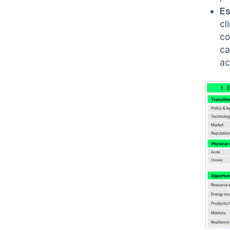
Es
cl
co
ca
ac