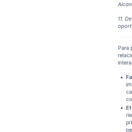
Alcan
11. D
oport
Para 
relac
inter
Fa
im
ca
co
Et
ri
pr
pe