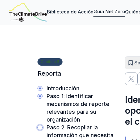
Guía Net Zero
Biblioteca de Acción
Quién
Capítulo
5
Sa
Reporta
Introducción
Paso 1: Identificar
Ide
mecanismos de reporte
opo
relevantes para su
el 
organización
Paso 2: Recopilar la
información que necesita