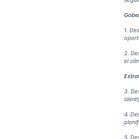
Gobe
1. De
oport
2. De
el cli
Estra
3. De
ident
4. De
plani
5. De