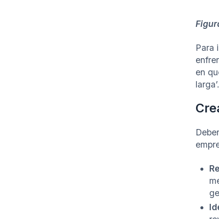
Figur
Para i
enfre
en qu
larga’
Crea
Deber
empres
Re
me
ge
Id