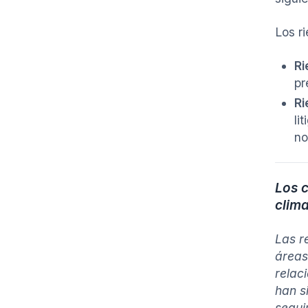
Los r
Ri
pr
Ri
li
no
Los c
clim
Las r
áreas
relac
han s
segui