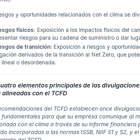
iesgos y oportunidades relacionados con el clima se div
esgos físicos
: Exposición a los impactos físicos del ca
esentar riesgos para su cadena de suministro o dar lu
esgos de transición:
Exposición a riesgos y oportunida
tigación derivados de la transición al Net Zero, que po
 lineal o desordenada.
uatro elementos principales de las divulgacione
a alineadas con el TCFD
ecomendaciones del TCFD establecen once divulgaci
 fundamentales para que su empresa comunique al m
ionada con el clima a través de su informe financiero 
ido incorporadas a las normas ISSB, NIIF S1 y S2, y e
miento del TCFD.