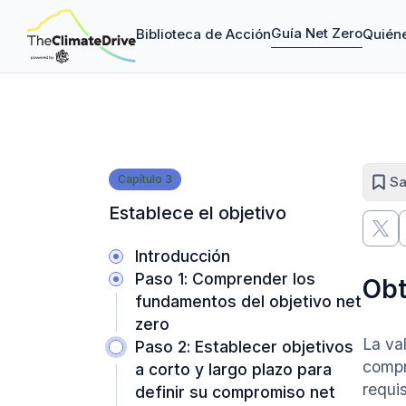
Guía Net Zero
Biblioteca de Acción
Quién
Capítulo
3
Sa
Establece el objetivo
Introducción
Paso 1: Comprender los
Obt
fundamentos del objetivo net
zero
La val
Paso 2: Establecer objetivos
compr
a corto y largo plazo para
requis
definir su compromiso net