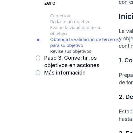
con c
zero
Inic
Comenzar
Redacte un objetivo
Evalúe la viabilidad de su
La val
objetivo
y obj
Obtenga la validación de terceros
para su objetivo
conti
Revise sus objetivos
Paso 3: Convertir los
1. C
objetivos en acciones
Más información
Prepa
de for
2. De
Estab
hasta