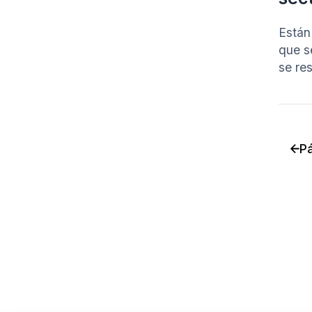
Están
que s
se re
Pá