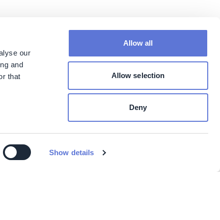
Allow all
alyse our
ing and
Allow selection
r that
Deny
Show details