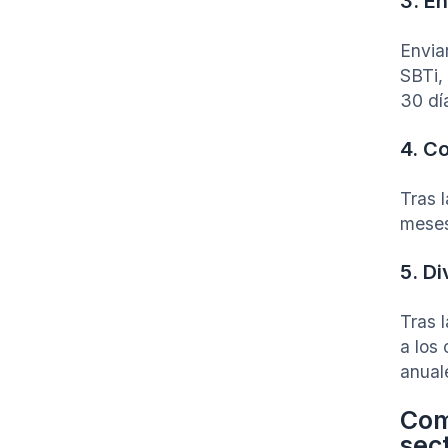
3. En
Envia
SBTi,
30 día
4. C
Tras 
meses
5. Di
Tras 
a los 
anual
Com
sec