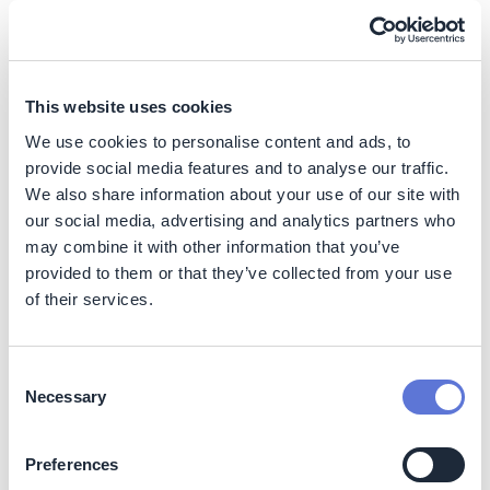
target Anda, Anda perlu memastikan bahwa
target tersebut akan mendorong aksi iklim
yang efektif di dalam organisasi dan rantai
This website uses cookies
nilai Anda.
We use cookies to personalise content and ads, to
provide social media features and to analyse our traffic.
Untuk melakukannya, terdapat tiga rangkaian tindakan
utama yang dapat dilakukan oleh organisasi Anda:
We also share information about your use of our site with
our social media, advertising and analytics partners who
1. Tanamkan ambisi iklim Anda dalam tujuan
may combine it with other information that you’ve
dan strategi organisasi Anda
provided to them or that they’ve collected from your use
of their services.
Mengintegrasikan target iklim ke dalam strategi inti bisnis
Anda diperlukan untuk memberikan bobot yang cukup
agar inisiatif
net zero
dapat direalisasikan, dan juga
Consent
penting untuk memastikan bahwa bisnis Anda
Necessary
Selection
mendapatkan manfaat penuh dari ambisi tersebut saat
perekonomian memulai transisi
net zero
yang lebih luas.
Preferences
2. Menerapkan komponen strategi net zero ke