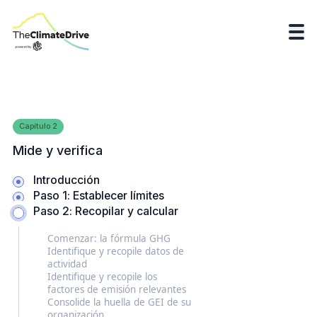
Capítulo
2
Mide y verifica
Introducción
Paso 1: Establecer límites
Paso 2: Recopilar y calcular
Comenzar: la fórmula GHG
Identifique y recopile datos de
actividad
Identifique y recopile los
factores de emisión relevantes
Consolide la huella de GEI de su
organización