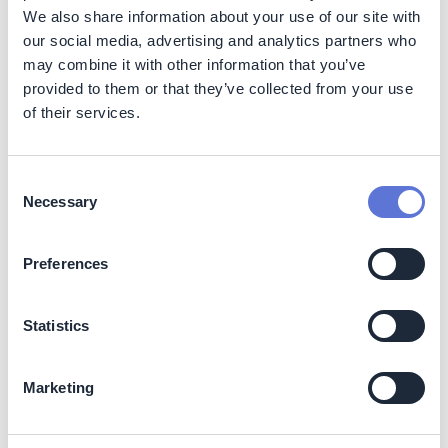
métrica es la más apropiada para productores de
We also share information about your use of our site with
mercancías o materias primas.
our social media, advertising and analytics partners who
may combine it with other information that you’ve
La práctica más recomendada consiste en apoyarse en
provided to them or that they’ve collected from your use
estos tres tipos de métricas en todos los niveles de su
of their services.
organización y cadena de valor, con el fin de identificar
puntos críticos de emisiones y potenciales palancas de
descarbonización.
Consent
Necessary
Selection
Visualizaciones ilustrativas sobre datos de la
huella de GEI
Preferences
Perfil de emisiones de GEI en la cadena de valor
Statistics
Marketing