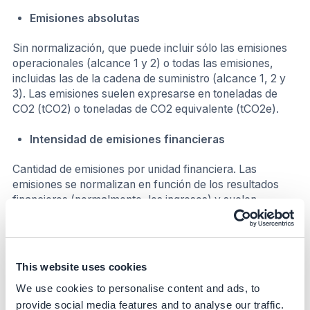
Emisiones absolutas
Sin normalización, que puede incluir sólo las emisiones
operacionales (alcance 1 y 2) o todas las emisiones,
incluidas las de la cadena de suministro (alcance 1, 2 y
3). Las emisiones suelen expresarse en toneladas de
CO2 (tCO2) o toneladas de CO2 equivalente (tCO2e).
Intensidad de emisiones financieras
Cantidad de emisiones por unidad financiera. Las
emisiones se normalizan en función de los resultados
financieros (normalmente, los ingresos) y suelen
expresarse en toneladas de CO2 equivalente por cada
millón de dólares o euros de ingresos.
Intensidad de emisiones de producción
This website uses cookies
We use cookies to personalise content and ads, to
Emisiones totales por producción (normalmente,
provide social media features and to analyse our traffic.
número de kg o unidades producidas) normalizada. Esta