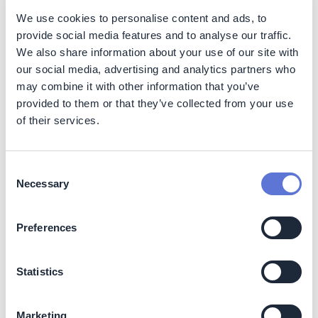
permanen CO2 dari proses di mana biomassa dibakar
untuk menghasilkan energi. Ini dapat mencakup
We use cookies to personalise content and ads, to
pembangkit listrik yang menggunakan biomassa (atau
provide social media features and to analyse our traffic.
campuran biomassa dan bahan bakar fosil); pabrik pulp
We also share information about your use of our site with
untuk produksi kertas; tungku kapur untuk produksi
our social media, advertising and analytics partners who
semen; dan kilang yang memproduksi biofuel melalui
may combine it with other information that you’ve
fermentasi (etanol) atau gasifikasi (biogas) biomassa.
provided to them or that they’ve collected from your use
of their services.
BECCS memungkinkan penghilangan karbon karena
biomassa menyerap CO2 saat tumbuh, dan CO2 ini tidak
dilepaskan kembali saat dibakar. Sebaliknya, ia
Consent
ditangkap dan disuntikkan ke dalam formasi geologi
Necessary
Selection
yang dalam, menghilangkannya dari siklus karbon
alami.
Preferences
BECCS adalah salah satu opsi penghilangan karbon
yang paling matang. Ada sejumlah fasilitas BECCS yang
beroperasi di seluruh dunia saat ini, menangkap CO2
Statistics
dari proses industri (misalnya, produksi etanol) dan
pembangkit listrik berbasis biomassa. Dalam beberapa
kasus, BECCS dapat menawarkan peluang yang relatif
Marketing