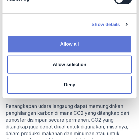
murah untuk penyebaran penangkapan dan
penyimpanan karbon. Ini termasuk produksi bioetanol,
di mana biaya penangkapan CO2 bisa serendah USD 25
Show details
per ton CO2. Pada saat yang sama, BECCS menghadapi
tantangan penyebaran terkait ketersediaan biomassa
berkelanjutan dan kebutuhan akan infrastruktur untuk
Allow all
mengangkut dan menyimpan CO2, yang kurang di
sebagian besar wilayah di dunia.
Allow selection
Baca
Mengadopsi teknologi BECCS
, untuk informasi
lebih lanjut tentang teknologi BECCS dalam konteks
industri pulp dan kertas.
Deny
Penangkapan udara langsung
Penangkapan udara langsung dapat memungkinkan
penghilangan karbon di mana CO2 yang ditangkap dari
atmosfer disimpan secara permanen. CO2 yang
ditangkap juga dapat dijual untuk digunakan, misalnya,
dalam produksi makanan dan minuman atau untuk