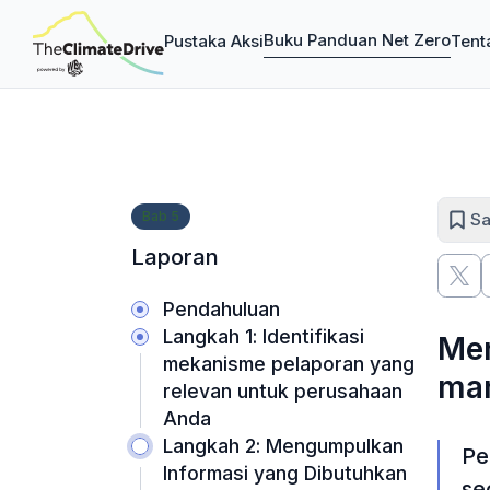
Buku Panduan Net Zero
Pustaka Aksi
Tent
Bab
5
Sa
Laporan
Pendahuluan
Langkah 1: Identifikasi
Men
mekanisme pelaporan yang
man
relevan untuk perusahaan
Anda
Langkah 2: Mengumpulkan
Pe
Informasi yang Dibutuhkan
se