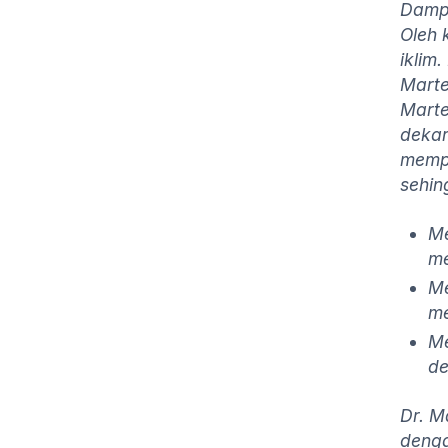
Dampa
Oleh 
iklim
Marte
Marte
dekar
mempe
sehin
Me
me
Me
me
Me
de
Dr. M
denga