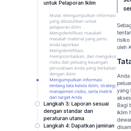
untuk Pelaporan Iklim
se
Mulai: Mengumpulkan informasi
yang dibutuhkan untuk
Sebag
pelaporan iklim
tenta
Mengidentifikasi masalah-
masalah material yang perlu
risik
Anda laporkan
oleh 
Mengidentifikasi,
memprioritaskan, dan mengukur
Tat
risiko dan peluang keuangan
perusahaan Anda yang berkaitan
dengan iklim
Anda 
Mengumpulkan informasi
peluan
tentang tata kelola iklim, strategi,
yang 
manajemen risiko, serta metrik
dan target Anda
akses
Langkah 3: Laporan sesuai
Bagi 
dengan standar dan
iklim
peraturan utama
dewan
Langkah 4: Dapatkan jaminan
disam