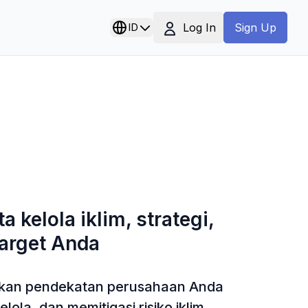
Log In
ID
Sign Up
kelola iklim, strategi,
target Anda
aikan pendekatan perusahaan Anda
ola, dan memitigasi risiko iklim