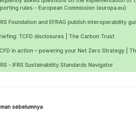
equently asked questions on the implementation of t
eporting rules - European Commission (europa.eu)
FRS Foundation and EFRAG publish interoperability g
riefing: TCFD disclosures | The Carbon Trust
CFD in action – powering your Net Zero Strategy | T
FRS - IFRS Sustainability Standards Navigator
aman sebelumnya