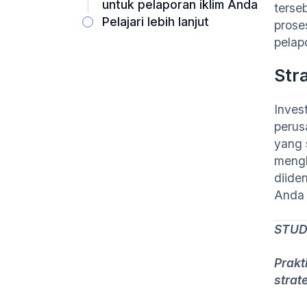
untuk pelaporan iklim Anda
terse
Pelajari lebih lanjut
prose
pelap
Str
Inves
perus
yang 
mengh
diide
Anda 
STUD
Prakt
strate