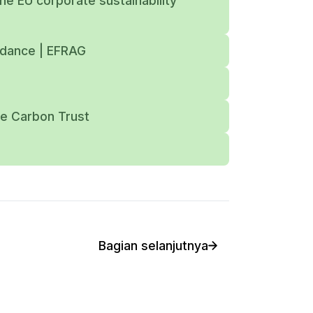
he EU corporate sustainability
uidance | EFRAG
he Carbon Trust
Bagian selanjutnya