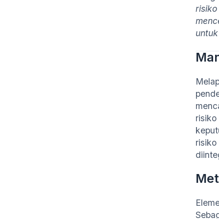
risik
mence
untuk 
Man
Melap
pende
menca
risik
keput
risik
diint
Met
Eleme
Sebag