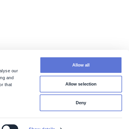
Allow all
alyse our
ing and
Allow selection
r that
Deny