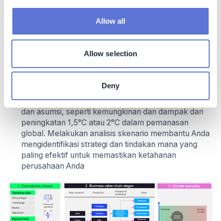
peluang terkait iklim terjadi di berbagai bidang seperti
sumber bahan baku, produksi, transportasi dan
Allow all
distribusi, penjualan, dan akhir masa pakai. Hal ini
memungkinkan Anda untuk menentukan strategi
yang tepat untuk mengelola risiko di seluruh rantai
Allow selection
nilai Anda
Skenario iklim
: Anda harus menguji eksposur Anda
terhadap risiko di bawah skenario iklim yang
Deny
berbeda. Skenario ini memodelkan kemungkinan
kondisi dunia di masa depan dalam berbagai kondisi
dan asumsi, seperti kemungkinan dan dampak dari
peningkatan 1,5°C atau 2°C dalam pemanasan
global. Melakukan analisis skenario membantu Anda
mengidentifikasi strategi dan tindakan mana yang
paling efektif untuk memastikan ketahanan
perusahaan Anda