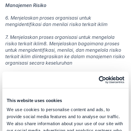
Manajemen Risiko
6. Menjelaskan proses organisasi untuk
mengidentifikasi dan menilai risiko terkait iklim
7. Menjelaskan proses organisasi untuk mengelola
risiko terkait iklim8. Menjelaskan bagaimana proses
untuk mengidentifikasi, menilai, dan mengelola risiko
terkait iklim diintegrasikan ke dalam manajemen risiko
organisasi secara keseluruhan
Metrik dan Target
9. Mengungkapkan metrik yang digunakan oleh
organisasi untuk menilai risiko dan peluang terkait
This website uses cookies
iklim yang sejalan dengan strategi dan proses
manajemen risiko
We use cookies to personalise content and ads, to
provide social media features and to analyse our traffic.
10. Mengungkapkan emisi gas rumah kaca Scope 1,
We also share information about your use of our site with
Scope 2, dan, jika sesuai, Scope 3 dan risiko terkait
our social media, advertising and analytics partners who