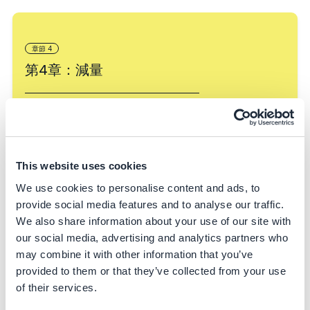
章節
4
第4章：減量
如何排定優先順序、規劃與實施減排行動
閱讀此章節
撰寫說明組
This website uses cookies
織
We use cookies to personalise content and ads, to
BCG
provide social media features and to analyse our traffic.
We also share information about your use of our site with
our social media, advertising and analytics partners who
may combine it with other information that you’ve
provided to them or that they’ve collected from your use
章節
5
of their services.
第5章：報導