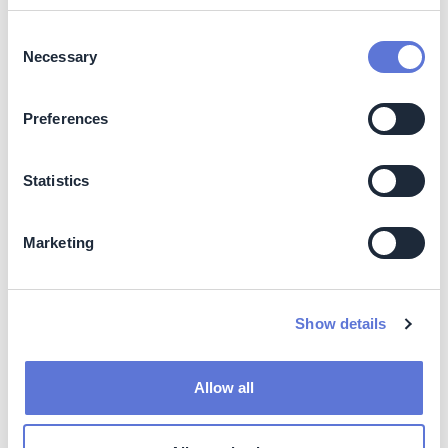
Consent
如何自信與可信地揭露公司的氣候風險曝露及行動
Necessary
Selection
閱讀此章節
Preferences
撰寫說明組織
The Carbon
Trust
Statistics
Marketing
章節
6
​超越價值鏈的行動
Show details
如何藉由採取超越價值鏈的行動以加強企業的淨零策略
Allow all
閱讀此章節