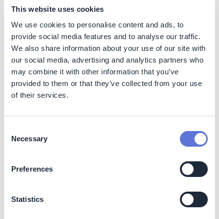
This website uses cookies
Bagaimana memahami posisi
We use cookies to personalise content and ads, to
organisasi Anda saat ini
provide social media features and to analyse our traffic.
We also share information about your use of our site with
Pada langkah ini, Anda akan mempelajari cara
our social media, advertising and analytics partners who
mengevaluasi posisi perusahaan Anda dalam industri
may combine it with other information that you’ve
terkait isu iklim dengan melakukan penilaian materialitas
provided to them or that they’ve collected from your use
keberlanjutan, meninjau tren industri, dan menganalisis
of their services.
para pelopor industri. Hal ini akan membantu Anda
mengidentifikasi area yang perlu ditangani dan kekuatan
yang perlu ditingkatkan selama perjalanan iklim Anda.
Consent
1. Melakukan penilaian materialitas keberlanjutan
Necessary
Selection
Melakukan penilaian materialitas keberlanjutan dapat
Preferences
membantu perusahaan Anda mengidentifikasi area
keberlanjutan yang penting bagi semua pemangku
kepentingan Anda. Dengan melakukan hal ini, dapat
Statistics
membantu Anda memahami apa yang penting untuk
ditangani dan dalam urutan prioritas seperti apa.