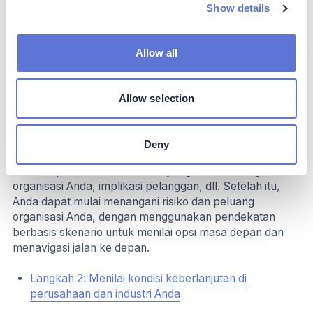
Hal ini tidak hanya memastikan profitabilitas jangka
Show details
panjang dan keunggulan kompetitif, tetapi juga
memenuhi ekspektasi yang terus meningkat dari
pelanggan, investor, dan pemangku kepentingan utama
Allow all
lainnya yang memprioritaskan keberlanjutan. Hal ini
memerlukan gambaran mengenai
peluang-peluang
terkait iklim, aspek yang sering kali kurang
Allow selection
dipertimbangkan namun sangat penting dalam
perjalanan menuju
net zero
. Kemudian, Anda harus
menilai risiko terkait iklim, termasuk peraturan dan
Deny
inisiatif global, kerentanan rantai pasokan, serta tekanan
investor pada industri tertentu yang relevan dengan
organisasi Anda, implikasi pelanggan, dll. Setelah itu,
Anda dapat mulai menangani risiko dan peluang
organisasi Anda, dengan menggunakan pendekatan
berbasis skenario untuk menilai opsi masa depan dan
menavigasi jalan ke depan.
Langkah 2: Menilai kondisi keberlanjutan di
perusahaan dan industri Anda