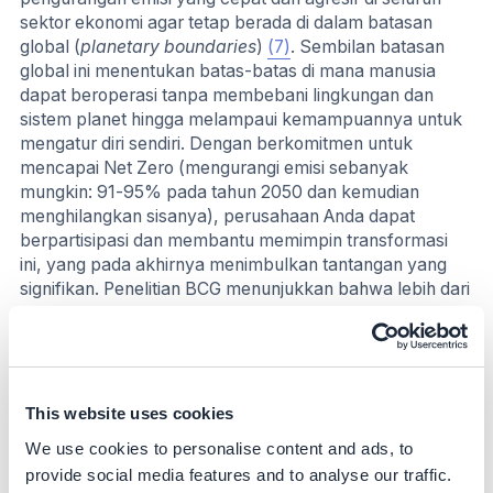
sektor ekonomi agar tetap berada di dalam batasan
global (
planetary boundaries
)
(7)
. Sembilan batasan
global ini menentukan batas-batas di mana manusia
dapat beroperasi tanpa membebani lingkungan dan
sistem planet hingga melampaui kemampuannya untuk
mengatur diri sendiri. Dengan berkomitmen untuk
mencapai Net Zero (mengurangi emisi sebanyak
mungkin: 91-95% pada tahun 2050 dan kemudian
menghilangkan sisanya), perusahaan Anda dapat
berpartisipasi dan membantu memimpin transformasi
ini, yang pada akhirnya menimbulkan tantangan yang
signifikan. Penelitian BCG menunjukkan bahwa lebih dari
separuh transformasi bisnis gagal memberikan dampak
yang direncanakan
(8)
. Oleh karena itu, diperlukan
persiapan dan pelaksanaan yang efektif agar berhasil
mewujudkan operasi net zero di perusahaan Anda.
This website uses cookies
Selain itu, menjadi pemimpin iklim dapat menguntungkan
We use cookies to personalise content and ads, to
perusahaan Anda melalui peningkatan pertumbuhan,
provide social media features and to analyse our traffic.
penghematan biaya, paparan risiko dan ketahanan,