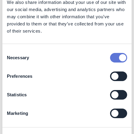
We also share information about your use of our site with
akses ke modal yang lebih murah, talenta, dan nilai
our social media, advertising and analytics partners who
keseluruhan.
may combine it with other information that you’ve
Mempersiapkan aksi iklim
provided to them or that they’ve collected from your use
of their services.
Membangun argumen untuk aksi iklim, memahami posisi
pasar organisasi, menentukan ambisi, dan
mengoptimalkan organisasi Anda untuk mencapai
Consent
keberhasilan iklim adalah hal-hal yang penting untuk
Necessary
Selection
mempersiapkan masa depan dengan
net zero
. Mari kita
bahas empat langkah utama untuk mempersiapkan
organisasi Anda menuju transisi iklim yang sukses:
Preferences
Langkah 1: Membangun argumen untuk aksi iklim
Statistics
Strategi iklim yang efektif dimulai dengan membangun
argumen untuk melakukan aksi iklim. Menyadari bahwa
Marketing
risiko dan peluang iklim berdampak langsung terhadap
laba, ketahanan, dan reputasi perusahaan,
mengharuskan perusahaan untuk mengambil tindakan.