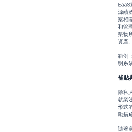
Ea
源績
案相
和管
築物
資產
範例：
明系統
補貼
除私
就業法
形式
勵措
隨著