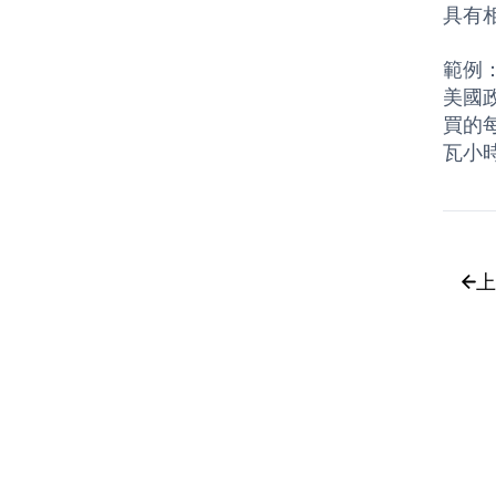
具有
範例
美國
買的
瓦小
上