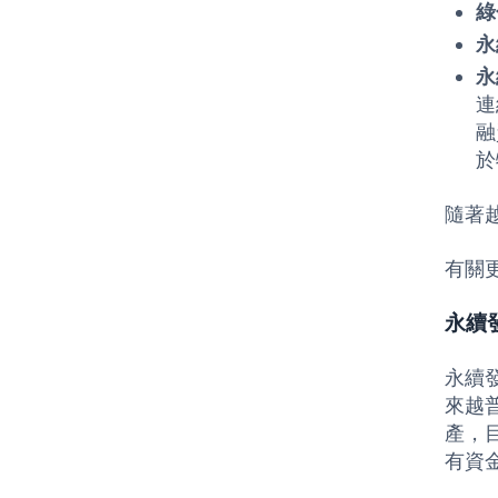
綠
永
永
連
融
於
隨著
有關
永續
永續發
來越
產，
有資