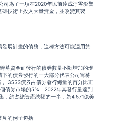
ce公司為了一項在2020年以前達成淨零影響
低碳技術上投入大量資金，並改變其製
續發展計畫的債務，這種方法可能適用於
場籌募資金而發行的債券數量不斷增加的現
疇下的債券發行的一大部分代表公司籌募
。GSSS債券占債券發行總量的百分比正
個債券市場的5%，2022年其發行量達到
集，約占總資產總額的一半，為4,871億美
常見的例子包括：