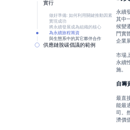
實行
永續
做好準備: 如何利用關鍵推動因素
其中
實現成功
候變
將永續發展成為組織的核心
為永續旅程籌資
門實
與生態系中的其它夥伴合作
企業
供應鏈脫碳倡議的範例
市場
永續
施。
自籌
最直
能最
司。
濟價