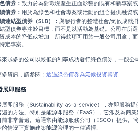
色債券：
致力於為對環境產生正面影響的既有和新專案或
續債券：
用於為綠色和社會專案或活動的組合提供融資或
續連結型債券（SLB）：
與發行者的整體社會/氣候成就
結型債券專注於目標，而不是以活動為基礎。公司在所選
資成本的降低或增加。所得款項可用於一般公司用途；而
特定專案。
越來越多的公司以較低的利率成功發行綠色債券，一般公
更多資訊，請參閱：
透過綠色債券為氣候投資籌資
。
發展即服務
展即服務（Sustainability-as-a-service）
普遍的方法。特別是能源即服務（EaaS），它涉及為商
目前非常普遍。這通常由能源服務公司（ESCO）提供。
金的情況下實施建築能源管理的一種選擇。