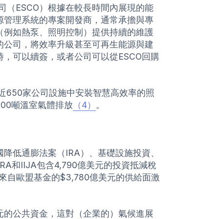
司（ESCO）根據在較長時間內展現的能
源管理系統的專案開發商，通常承擔與專
（例如熱泵、照明控制）提供持續的維護
的公司，將效率升級甚至可再生能源與建
，可以續簽，或者公司可以從ESCO回購
作，在近650家公司設施中安裝智慧高效率的照
500噸溫室氣體排放
（4）
。
降低通膨法案（IRA）、基礎設施投資、
A和IIJA包含4,790億美元的投資抵減稅
自歐盟基金的$3,780億美元的供給面激
元的公共資金，這對（企業的）氣候進展