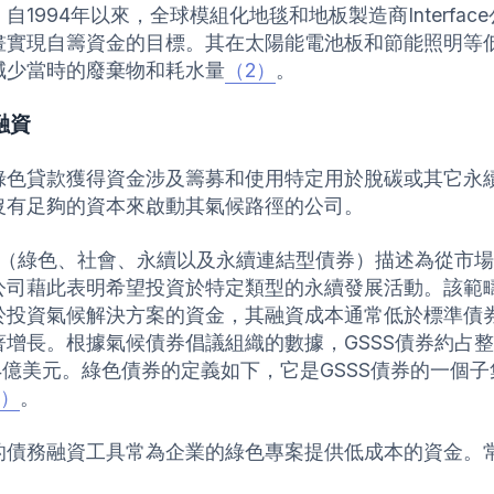
自1994年以來，全球模組化地毯和地板製造商Interfa
畫實現自籌資金的目標。其在太陽能電池板和節能照明等
減少當時的廢棄物和耗水量
（2）
。
融資
綠色貸款獲得資金涉及籌募和使用特定用於脫碳或其它永
沒有足夠的資本來啟動其氣候路徑的公司。
SS（綠色、社會、永續以及永續連結型債券）描述為從市
公司藉此表明希望投資於特定類型的永續發展活動。該範
於投資氣候解決方案的資金，其融資成本通常低於標準債券
著增長。根據氣候債券倡議組織的數據，GSSS債券約占整
34億美元。綠色債券的定義如下，它是GSSS債券的一個子
3）
。
的債務融資工具常為企業的綠色專案提供低成本的資金。