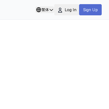
Log In
繁体
Sign Up