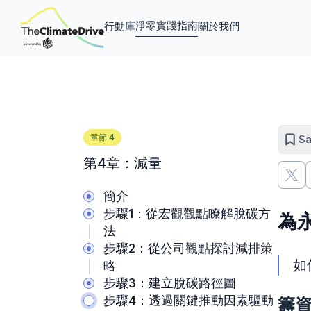
淨零實踐指南
行動庫
關於我們
章節
4
Sa
第4章：減量
簡介
步驟1：從宏觀觀點瞭解脫碳方
為
法
步驟2：從公司觀點探討減排策
如
略
步驟3：建立脫碳路徑圖
步驟4：透過關鍵推動因素驅動
籌