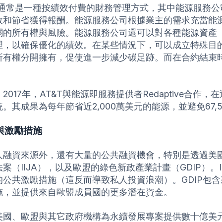
aS通常是一種按績效付費的財務管理方式，其中能源服務公
效和節省獲得報酬。能源服務公司根據業主的需求充當能
關的所有權與風險。能源服務公司還可以對各種能源資產
理，以確保優化的績效。在某些情況下，可以成立特殊目
所有權分開擁有，促使進一步減少碳足跡。而在合約結束時
。
2017年，AT&T與能源即服務提供者Redaptive合
。其成果為每年節省近2,000萬美元的能源，並避免67,
與激勵措施
人融資來源外，還有大量的公共融資機會，特別是透過美國
案（IIJA），以及歐盟的綠色新政產業計畫（GDIP）。IR
的公共激勵措施（這反而導致私人投資浪潮）。GDIP包含來
施，並提供來自歐盟成員國的更多潛在資金。
美國、歐盟與其它政府機構為永續發展專案提供數十億美