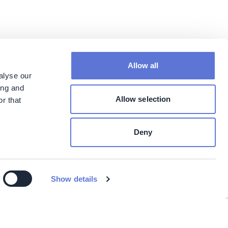
Allow all
alyse our
ing and
Allow selection
r that
Deny
Show details