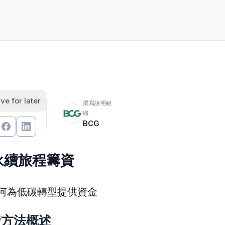
ve for later
撰寫說明組
織
BCG
永續旅程籌資
何為低碳轉型提供資金
資方法概述