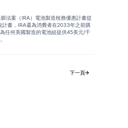
低通膨法案（IRA）電池製造稅務優惠計畫從
計畫，IRA還為消費者在2033年之前購
並為任何美國製造的電池組提供45美元/千
）
。
下一頁