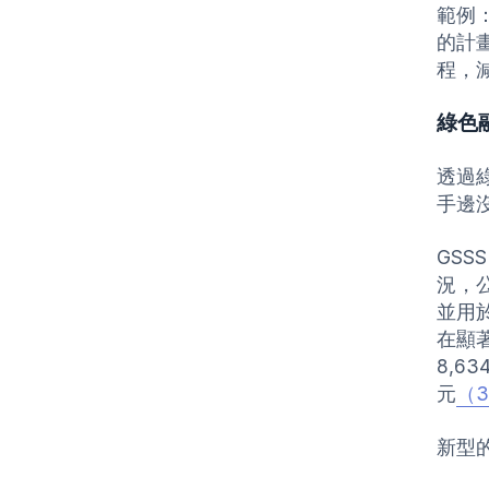
範例：
的計
程，
綠色
透過
手邊
GS
況，
並用
在顯
8,6
元
（
新型