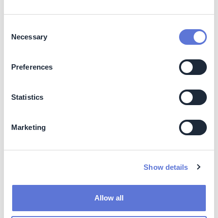
Consent
Necessary
Selection
Preferences
Statistics
Marketing
图 5：
成熟的脱碳策略，按方法、解决的业务以及相关资
产和流程制表。资料来源：BCG分析和案例经验。
Show details
利用图5审视贵企业的运营情况，将有助于识别重点利用哪
些资产和脱碳策略来减少其范围1-2排放。
Allow all
在上述例子的基础上，钢铁制造商需要减少其工厂的排
放，利用诸如使用回收废料、回收废热和实施碳捕获等策