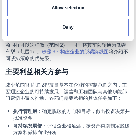
略来减少范围1的排放。工业化奶牛场主需要通过保护性耕
Allow selection
作、提高氮利用效率、推行林牧复合系统（即在同块土地
协调经营林木与牧畜的互利模式）以及改用电动拖拉机来
减少范围1排放。货运企业主要需要在车辆中使用生物质燃
Deny
料，和/或改用电池电动汽车和火车，以减少范围1排放。
设备制造商可以投资可再生能源，以减少范围2排放。零售
商同样可以这样做（范围 2），同时将其车队转换为低碳
车型（范围1）。
步骤 3：构建企业的脱碳路线图
将介绍不
同减排策略的优先级。
主要利益相关方参与
减少范围1和范围2排放量基本在企业的控制范围之内，主
要通过企业的可持续发展、运营和工程团队与其他职能部
门密切协调来推动。各部门需要承担的具体任务如下：
执行管理层
：确定脱碳的方向和目标，做出投资决策并
批准资金
可持续发展部
：评估企业碳足迹，按资产类别制定脱碳
方案和减排商业分析